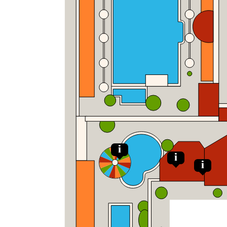
i
i
i